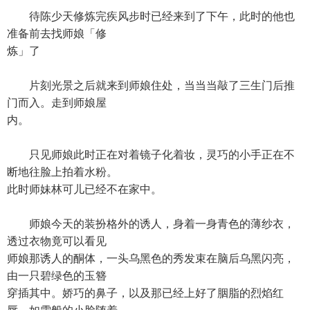
待陈少天修炼完疾风步时已经来到了下午，此时的他也
准备前去找师娘「修
炼」了
片刻光景之后就来到师娘住处，当当当敲了三生门后推
门而入。走到师娘屋
内。
只见师娘此时正在对着镜子化着妆，灵巧的小手正在不
断地往脸上拍着水粉。
此时师妹林可儿已经不在家中。
师娘今天的装扮格外的诱人，身着一身青色的薄纱衣，
透过衣物竟可以看见
师娘那诱人的酮体，一头乌黑色的秀发束在脑后乌黑闪亮，
由一只碧绿色的玉簪
穿插其中。娇巧的鼻子，以及那已经上好了胭脂的烈焰红