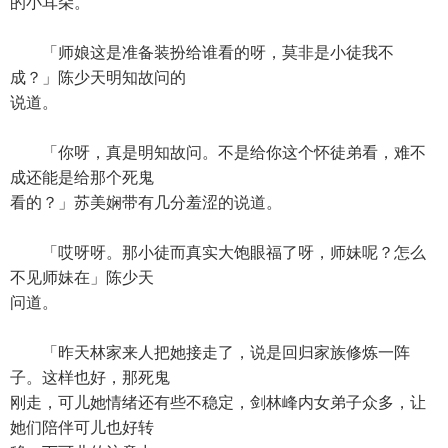
的小耳朵。
「师娘这是准备装扮给谁看的呀，莫非是小徒我不
成？」陈少天明知故问的
说道。
「你呀，真是明知故问。不是给你这个怀徒弟看，难不
成还能是给那个死鬼
看的？」苏美娴带有几分羞涩的说道。
「哎呀呀。那小徒而真实大饱眼福了呀，师妹呢？怎么
不见师妹在」陈少天
问道。
「昨天林家来人把她接走了，说是回归家族修炼一阵
子。这样也好，那死鬼
刚走，可儿她情绪还有些不稳定，剑林峰内女弟子众多，让
她们陪伴可儿也好转