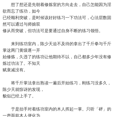
想了想还是先朝着修炼室的方向走去，自己怎能因为淫
欲而忘了练功，如今
已经顺利突破，是时候该好好练习一下功法可，心法层数固
然可以通过与师娘双
修从而突破，但功法可是要通过自身不断的练习领悟。
来到练功室内，陈少天迫不及待的拿出了千斤拳与千斤
掌这两门黄级逐一开
始修炼，久违了的练功让他期待不以，自己都多少年没有修
炼过功法了。不知天
赋衰减没有。
将千斤掌法拿出熟读一遍后开始练习，刚练习没多久，
陈少天就惊讶的发现，
貌似已经上手了。
于是抬手对着练功室内的木人挥起一掌。只听「砰」的
一声面前木人便化为