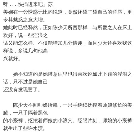
呀……快插进来吧」苏
美娴在一旁诱惑无比的说道，竟然还舔了舔自己的骄唇，更
令其魅惑之意大增。
她此时已经释然，正如陈少天所言那样，与所爱之人在床上
欢好，说一些淫浪之
话又能怎么样、不仅能增加几分情趣，而且少天还喜欢我这
样说，多说几句他高
兴就好。
她不知道的是她潜意识里也很喜欢说如此下贱的淫浪之
话，只不过是她自己
还没有发现罢了。
陈少天不闻师娘所愿，一只手继续抚摸着师娘修长的美
腿，一只手隔着黑色
的小亵裤，抠挖着师娘的小浪穴。眨眼片刻，师娘的小亵裤
就生出了些许水渍。