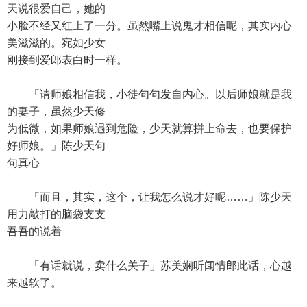
天说很爱自己，她的
小脸不经又红上了一分。虽然嘴上说鬼才相信呢，其实内心
美滋滋的。宛如少女
刚接到爱郎表白时一样。
「请师娘相信我，小徒句句发自内心。以后师娘就是我
的妻子，虽然少天修
为低微，如果师娘遇到危险，少天就算拼上命去，也要保护
好师娘。」陈少天句
句真心
「而且，其实，这个，让我怎么说才好呢……」陈少天
用力敲打的脑袋支支
吾吾的说着
「有话就说，卖什么关子」苏美娴听闻情郎此话，心越
来越软了。