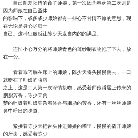
自己阴差阳错的肏了师娘，第一次因为春药第二次则是
因为师娘在自己圣体
的影响下，或多或少师娘都有一些心不甘情不愿的意思，现
在无论是身心尽归于
自己。这种征服感让陈少天发自内的的满足。
连忙小心万分的将师娘青色的薄纱制衣物拖了下去，放
在一旁。
看着乖巧躺在床上的师娘，陈少天将头慢慢侧去，一口
就吻在了师娘的骄唇
之上，这是二人第一次深情接吻，感受着师娘骄唇上传来的
胭脂芳香，陈少天贪
婪的呼吸着师娘夹杂着体香与胭脂的芳香，还有一丝丝师娘
鼻中呼出的味道。
紧接着陈少天把舌头伸进师娘的嘴里，慢慢的撬开师娘
的牙齿，感受着陈少