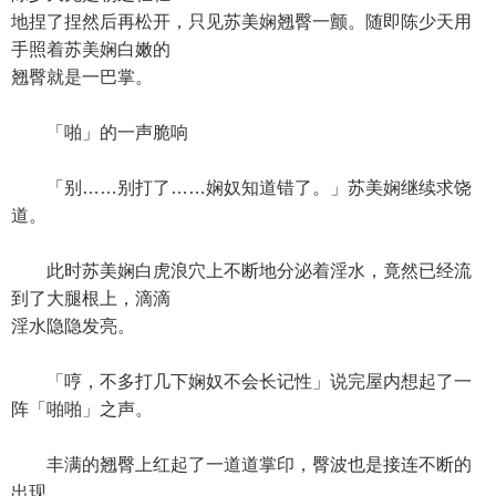
地捏了捏然后再松开，只见苏美娴翘臀一颤。随即陈少天用
手照着苏美娴白嫩的
翘臀就是一巴掌。
「啪」的一声脆响
「别……别打了……娴奴知道错了。」苏美娴继续求饶
道。
此时苏美娴白虎浪穴上不断地分泌着淫水，竟然已经流
到了大腿根上，滴滴
淫水隐隐发亮。
「哼，不多打几下娴奴不会长记性」说完屋内想起了一
阵「啪啪」之声。
丰满的翘臀上红起了一道道掌印，臀波也是接连不断的
出现。