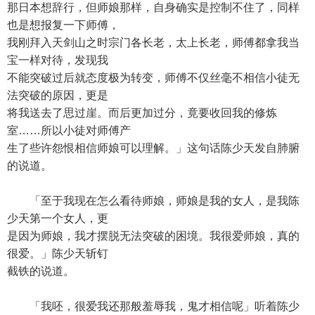
那日本想辞行，但师娘那样，自身确实是控制不住了，同样
也是想报复一下师傅，
我刚拜入天剑山之时宗门各长老，太上长老，师傅都拿我当
宝一样对待，发现我
不能突破过后就态度极为转变，师傅不仅丝毫不相信小徒无
法突破的原因，更是
将我送去了思过崖。而后更加过分，竟要收回我的修炼
室……所以小徒对师傅产
生了些许怨恨相信师娘可以理解。」这句话陈少天发自肺腑
的说道。
「至于我现在怎么看待师娘，师娘是我的女人，是我陈
少天第一个女人，更
是因为师娘，我才摆脱无法突破的困境。我很爱师娘，真的
很爱。」陈少天斩钉
截铁的说道。
「我呸，很爱我还那般羞辱我，鬼才相信呢」听着陈少