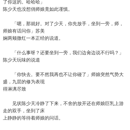
了你这的。哈哈哈」
陈少天也没想俏师娘竟如此谨慎。
「嗯，那就好。对了少天，你先放手，坐到一旁，师，
师娘有话问你」苏美
娴两颊微红一本正经的说道。
「什么事呀？还要坐到一旁，我们边肏边说不行吗？」
陈少天玩味的说道
「你快去。要不然我再也不让你碰了」师娘突然气势大
盛，九层的修为表现
得淋漓尽致
见状陈少天冷静了下来，不舍的放开还在师娘巨乳上游
走的双手，坐到了床
上静静的等待着师娘的问话。