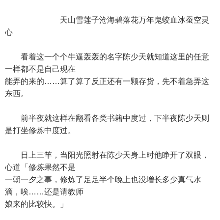
天山雪莲子沧海碧落花万年鬼蛟血冰蚕空灵
心
看着这一个个牛逼轰轰的名字陈少天就知道这里的任意
一样都不是自己现在
能弄的来的……算了算了反正还有一颗存货，先不着急弄这
东西。
前半夜就这样在翻看各类书籍中度过，下半夜陈少天则
是打坐修炼中度过。
日上三竿，当阳光照射在陈少天身上时他睁开了双眼，
心道「修炼果然不是
一朝一夕之事，修炼了足足半个晚上也没增长多少真气水
滴，唉……还是请教师
娘来的比较快。」