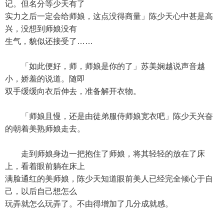
记。但名分等少天有了
实力之后一定会给师娘，这点没得商量」陈少天心中甚是高
兴，没想到师娘没有
生气，貌似还接受了……
「如此便好，师，师娘是你的了」苏美娴越说声音越
小，娇羞的说道。随即
双手缓缓向衣后伸去，准备解开衣物。
「师娘且慢，还是由徒弟服侍师娘宽衣吧」陈少天兴奋
的朝着美熟师娘走去。
走到师娘身边一把抱住了师娘，将其轻轻的放在了床
上，看着眼前躺在床上
满脸通红的美师娘，陈少天知道眼前美人已经完全倾心于自
己，以后自己想怎么
玩弄就怎么玩弄了。不由得增加了几分成就感。