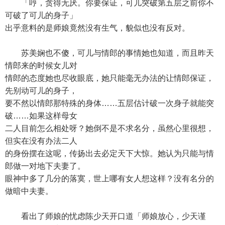
「哼，贪得无厌。你要保证，可儿突破第五层之前你不
可破了可儿的身子」
出乎意料的是师娘竟然没有生气，貌似也没有反对。
苏美娴也不傻，可儿与情郎的事情她也知道，而且昨天
情郎来的时候女儿对
情郎的态度她也尽收眼底，她只能毫无办法的让情郎保证，
先别动可儿的身子，
要不然以情郎那特殊的身体……五层估计破一次身子就能突
破……如果这样母女
二人目前怎么相处呀？她倒不是不求名分，虽然心里很想，
但实在没有办法二人
的身份摆在这呢，传扬出去必定天下大惊。她认为只能与情
郎做一对地下夫妻了。
眼神中多了几分的落寞，世上哪有女人想这样？没有名分的
做暗中夫妻。
看出了师娘的忧虑陈少天开口道「师娘放心，少天谨