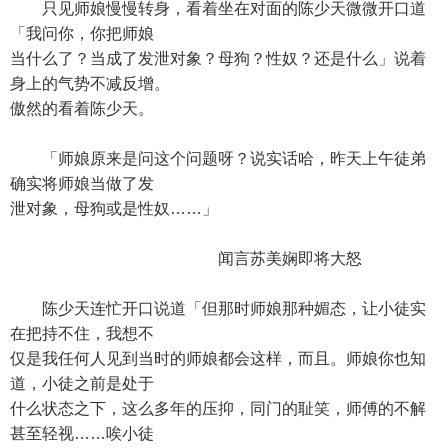
只见师娘慢慢转身，看着坐在对面的陈少天微微开口道
「我问你，你把师娘
当什么了？当成了发泄对象？母狗？性奴？还是什么」说着
身上的气势不减反增。
傲然的看着陈少天。
「师娘原来是问这个问题呀？说实话哈，昨天上午徒弟
确实将师娘当做了发
泄对象，母狗或是性奴……」
闻言苏美娴即将大怒
陈少天连忙开口说道「但那时师娘那种媚态，让小徒实
在把持不住，我想不
仅是我任何人见到当时的师娘都会这样，而且。师娘你也知
道，小徒之前是处于
什么状态之下，这么多年的压抑，同门的耻笑，师傅的不解
甚至轻视……唉小徒