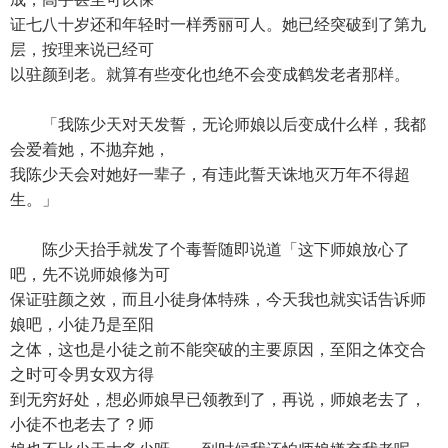
证七八十岁还和年轻时一样秀丽可人。她已经突破到了第九
层，按理来说已经可
以驻颜到老。就算有些变化也绝不会变成鹤发老者那样。
「我陈少天对天发誓，无论师娘以后变成什么样，我都
会爱着她，不抛弃她，
我陈少天会对她好一辈子，有违此誓天诛地灭万年不得超
生。」
陈少天抬手就发了个毒誓随即说道「这下师娘放心了
吧，先不说师娘修为可
保证驻颜之效，而且小徒身体特殊，今天我也就实话告诉师
娘吧，小徒乃是至阳
之体，这也是小徒之前不能突破的主要原因，至阳之体交合
之时可令男女双方得
到无穷好处，想必师娘早已领教到了，再说，师娘老去了，
小徒不也老去了？师