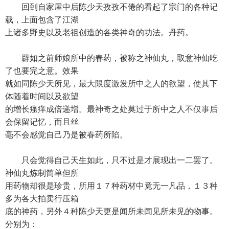
回到自家屋中后陈少天孜孜不倦的看起了宗门的各种记
载，上面包含了江湖
上诸多野史以及老祖创造的各类神奇的功法。丹药。
辟如之前师娘所中的春药，被称之神仙丸，取意神仙吃
了也要完之意。效果
就如同陈少天所见，最大限度激发所中之人的欲望，使其下
体随着时间以及欲望
的增长瘙痒成倍递增。最神奇之处莫过于所中之人不仅事后
会保留记忆，而且丝
毫不会感觉自己乃是被春药所陷。
只会觉得自己天生如此，只不过是才展现出一二罢了。
神仙丸炼制简单但所
用药物却很是珍贵，所用１７种药材中竟无一凡品，１３种
多为各大拍卖行压箱
底的神药，另外４种陈少天更是闻所未闻见所未见的物事。
分别为：