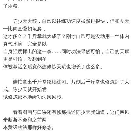
了齑粉。
陈少天大骇，自己以往练功速度虽然也很快，但和今天
一比简直慢如龟爬，
这才多久？千斤掌就大成了？刚才自己可是没动用一丝体内
真气水滴。完全是以
自身强度挥出的这一掌……同时功法果然可怕，自己的天赋
更是可怕，没想到圣
体被激活之后竟然连修炼天赋也增长了这么多。
连忙拿出千斤拳继续练习。片刻后千斤拳也修炼到了大
成。陈少天就开始尝
试修炼那本地级功法疾风步。
看着图画与口诀还有修炼描述陈少天就知道，这门疾风
步断断不会和之前两
本黄级功法那样好修炼。