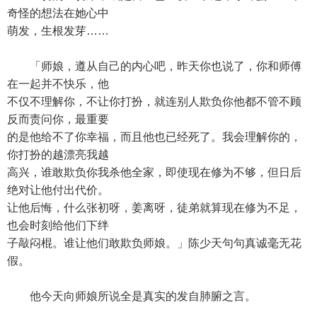
奇怪的想法在她心中
萌发，生根发芽……
「师娘，遵从自己的内心吧，昨天你也说了，你和师傅
在一起并不快乐，他
不仅不理解你，不让你打扮，就连别人欺负你他都不管不顾
反而责问你，最重要
的是他给不了你幸福，而且他也已经死了。我会理解你的，
你打扮的越漂亮我越
高兴，谁敢欺负你我杀他全家，即使现在修为不够，但日后
绝对让他付出代价。
让他后悔，什么张初呀，姜离呀，徒弟就算现在修为不足，
也会时刻给他们下绊
子敲闷棍。谁让他们敢欺负师娘。」陈少天句句真诚毫无花
假。
他今天向师娘所说全是真实的发自肺腑之言。