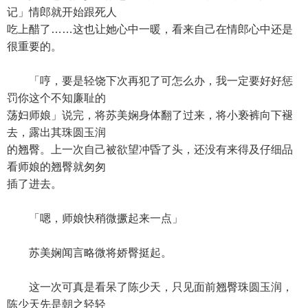
记」情郎就开始跟死人
吃上醋了……这也让她心中一暖，看来自己在情郎心中还是
很重要的。
「哼，要是轻饶下次再犯了可怎么办，我一定要好好惩
罚你这个不知廉耻的
荡妇师娘」说完，将苏美娴身体翻了过来，将小亵裤向下褪
去，露出其珠圆玉润
的翘臀。上一次自己被欲望冲昏了头，还没有来得及仔细品
看师娘的翘臀就匆匆
插了进去。
「嗯，师娘快稍微撅起来一点」
苏美娴闻言略微将娇臀挺起。
这一次可真是看呆了陈少天，只见面前翘臀珠圆玉润，
陈少天先是朝之轻轻