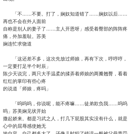
「不……不要。打了，娴奴知道错了……娴奴以后……
再也不会在外人面前
自称是别人的妻子了……主人开恩呀」感受着臀部的阵阵疼
痛，外加羞耻。苏美
娴连忙求饶道
「这还差不多，这次先放过师娘，再有下次，哼哼哼，
一定要打足半个时辰」
陈少天说完，两只大手温柔的揉弄着师娘的两瓣翘臀，看着
红红的掌印有些心疼
的说道「师娘，疼吗」
「呜呜呜，你说呢，能不疼嘛……徒弟欺负我……呜呜
呜」苏美娴见状开始
撒起娇来。都是习武之人，打几下屁股其实没有什么，就是
心中的屈辱感使她无
地自容。自己都多大了，还像儿时犯了错误一般被父母责罚