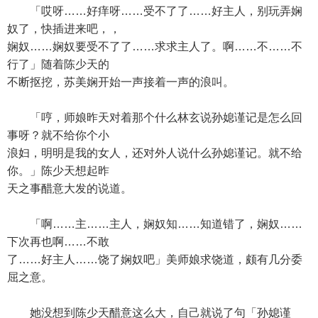
「哎呀……好痒呀……受不了了……好主人，别玩弄娴
奴了，快插进来吧，，
娴奴……娴奴要受不了了……求求主人了。啊……不……不
行了」随着陈少天的
不断抠挖，苏美娴开始一声接着一声的浪叫。
「哼，师娘昨天对着那个什么林玄说孙媳谨记是怎么回
事呀？就不给你个小
浪妇，明明是我的女人，还对外人说什么孙媳谨记。就不给
你。」陈少天想起昨
天之事醋意大发的说道。
「啊……主……主人，娴奴知……知道错了，娴奴……
下次再也啊……不敢
了……好主人……饶了娴奴吧」美师娘求饶道，颇有几分委
屈之意。
她没想到陈少天醋意这么大，自己就说了句「孙媳谨