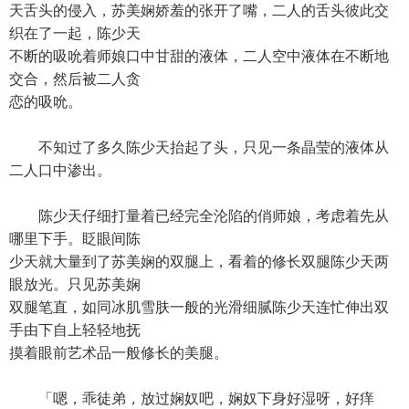
天舌头的侵入，苏美娴娇羞的张开了嘴，二人的舌头彼此交
织在了一起，陈少天
不断的吸吮着师娘口中甘甜的液体，二人空中液体在不断地
交合，然后被二人贪
恋的吸吮。
不知过了多久陈少天抬起了头，只见一条晶莹的液体从
二人口中渗出。
陈少天仔细打量着已经完全沦陷的俏师娘，考虑着先从
哪里下手。眨眼间陈
少天就大量到了苏美娴的双腿上，看着的修长双腿陈少天两
眼放光。只见苏美娴
双腿笔直，如同冰肌雪肤一般的光滑细腻陈少天连忙伸出双
手由下自上轻轻地抚
摸着眼前艺术品一般修长的美腿。
「嗯，乖徒弟，放过娴奴吧，娴奴下身好湿呀，好痒