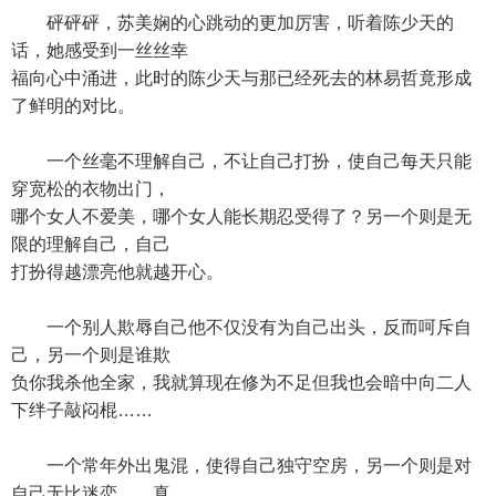
砰砰砰，苏美娴的心跳动的更加厉害，听着陈少天的
话，她感受到一丝丝幸
福向心中涌进，此时的陈少天与那已经死去的林易哲竟形成
了鲜明的对比。
一个丝毫不理解自己，不让自己打扮，使自己每天只能
穿宽松的衣物出门，
哪个女人不爱美，哪个女人能长期忍受得了？另一个则是无
限的理解自己，自己
打扮得越漂亮他就越开心。
一个别人欺辱自己他不仅没有为自己出头，反而呵斥自
己，另一个则是谁欺
负你我杀他全家，我就算现在修为不足但我也会暗中向二人
下绊子敲闷棍……
一个常年外出鬼混，使得自己独守空房，另一个则是对
自己无比迷恋……真