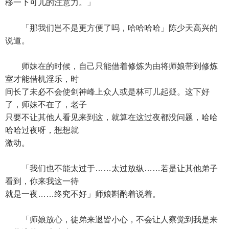
移一下可儿的注意力。」
「那我们岂不是更方便了吗，哈哈哈哈」陈少天高兴的
说道。
师妹在的时候，自己只能借着修炼为由将师娘带到修炼
室才能借机淫乐，时
间长了未必不会使剑神峰上众人或是林可儿起疑。这下好
了，师妹不在了，老子
只要不让其他人看见来到这，就算在这过夜都没问题，哈哈
哈哈过夜呀，想想就
激动。
「我们也不能太过于……太过放纵……若是让其他弟子
看到，你来我这一待
就是一夜……终究不好」师娘斟酌着说着。
「师娘放心，徒弟来退皆小心，不会让人察觉到我是来