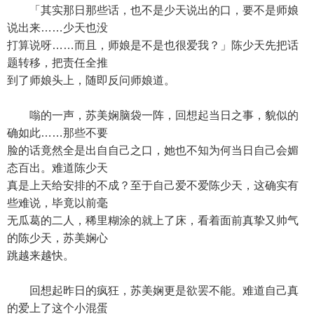
「其实那日那些话，也不是少天说出的口，要不是师娘
说出来……少天也没
打算说呀……而且，师娘是不是也很爱我？」陈少天先把话
题转移，把责任全推
到了师娘头上，随即反问师娘道。
嗡的一声，苏美娴脑袋一阵，回想起当日之事，貌似的
确如此……那些不要
脸的话竟然全是出自自己之口，她也不知为何当日自己会媚
态百出。难道陈少天
真是上天给安排的不成？至于自己爱不爱陈少天，这确实有
些难说，毕竟以前毫
无瓜葛的二人，稀里糊涂的就上了床，看着面前真挚又帅气
的陈少天，苏美娴心
跳越来越快。
回想起昨日的疯狂，苏美娴更是欲罢不能。难道自己真
的爱上了这个小混蛋