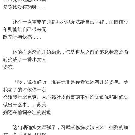
是货比货得扔呀……
还有一点重要的则是那死鬼无法给自己幸福，而眼前少
年则能给自己带来无
限幸福与快感……
她的心逐渐的开始融化，气势也从之前的盛怒状态逐渐
转变成了一番小女人
姿态。
「哼，说得好听，现在无非是你看我还有几分姿色。等
我老了的时候你一定
会嫌我年老色衰。人心隔肚皮做事两不知谁知道你那时候会
做出什么事。」苏美
娴还在前词夺理的说道
这句话确实太牵强了，习武者修炼功法带来一些列的加
成，高手甚至可以保