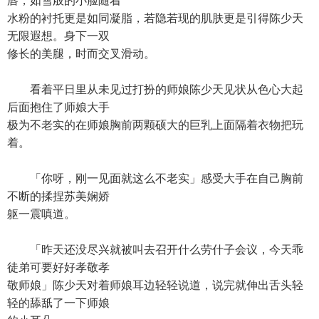
唇，如雪般的小脸随着
水粉的衬托更是如同凝脂，若隐若现的肌肤更是引得陈少天
无限遐想。身下一双
修长的美腿，时而交叉滑动。
看着平日里从未见过打扮的师娘陈少天见状从色心大起
后面抱住了师娘大手
极为不老实的在师娘胸前两颗硕大的巨乳上面隔着衣物把玩
着。
「你呀，刚一见面就这么不老实」感受大手在自己胸前
不断的揉捏苏美娴娇
躯一震嗔道。
「昨天还没尽兴就被叫去召开什么劳什子会议，今天乖
徒弟可要好好孝敬孝
敬师娘」陈少天对着师娘耳边轻轻说道，说完就伸出舌头轻
轻的舔舐了一下师娘