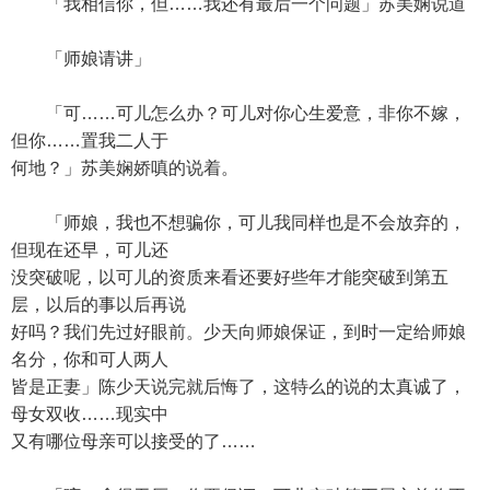
「我相信你，但……我还有最后一个问题」苏美娴说道
「师娘请讲」
「可……可儿怎么办？可儿对你心生爱意，非你不嫁，
但你……置我二人于
何地？」苏美娴娇嗔的说着。
「师娘，我也不想骗你，可儿我同样也是不会放弃的，
但现在还早，可儿还
没突破呢，以可儿的资质来看还要好些年才能突破到第五
层，以后的事以后再说
好吗？我们先过好眼前。少天向师娘保证，到时一定给师娘
名分，你和可人两人
皆是正妻」陈少天说完就后悔了，这特么的说的太真诚了，
母女双收……现实中
又有哪位母亲可以接受的了……