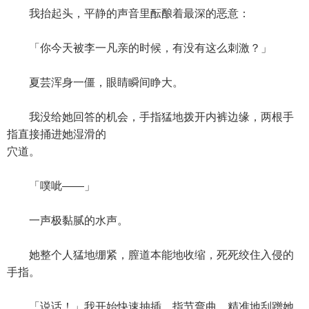
我抬起头，平静的声音里酝酿着最深的恶意：
「你今天被李一凡亲的时候，有没有这么刺激？」
夏芸浑身一僵，眼睛瞬间睁大。
我没给她回答的机会，手指猛地拨开内裤边缘，两根手
指直接捅进她湿滑的
穴道。
「噗呲——」
一声极黏腻的水声。
她整个人猛地绷紧，膣道本能地收缩，死死绞住入侵的
手指。
「说话！」我开始快速抽插，指节弯曲，精准地刮蹭她