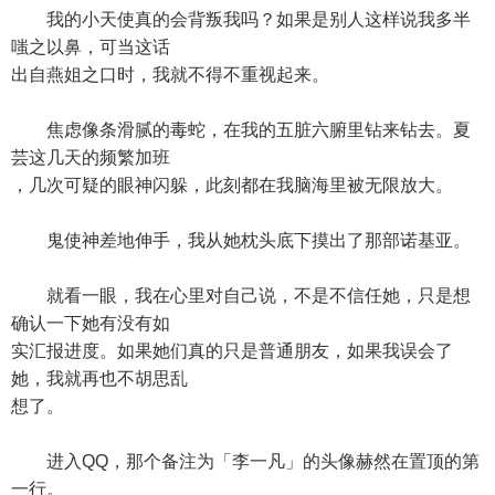
我的小天使真的会背叛我吗？如果是别人这样说我多半
嗤之以鼻，可当这话
出自燕姐之口时，我就不得不重视起来。
焦虑像条滑腻的毒蛇，在我的五脏六腑里钻来钻去。夏
芸这几天的频繁加班
，几次可疑的眼神闪躲，此刻都在我脑海里被无限放大。
鬼使神差地伸手，我从她枕头底下摸出了那部诺基亚。
就看一眼，我在心里对自己说，不是不信任她，只是想
确认一下她有没有如
实汇报进度。如果她们真的只是普通朋友，如果我误会了
她，我就再也不胡思乱
想了。
进入QQ，那个备注为「李一凡」的头像赫然在置顶的第
一行。