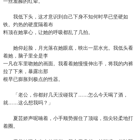
一丝羞赧的红晕。
我低下头，这才意识到自己下身不知何时早已坚硬如
铁。灼热的硬度隔着布
料顶在她掌心，让她的呼吸都乱了几拍。
她仰起脸，月光落在她眼底，映出一层水光。我低头看
着她，脑子里全是李
一凡在车里吻她的画面。我看着她慢慢伸出手，将我的内裤
拉了下来，暴露出那
根早已膨胀到极点的性器。
「老公，你都好几天没碰我了……怎么今天喝了酒，
就……这么想我吗？」
夏芸娇声呢喃着，小手顺势握住了顶端，指尖轻柔地打
着圈。