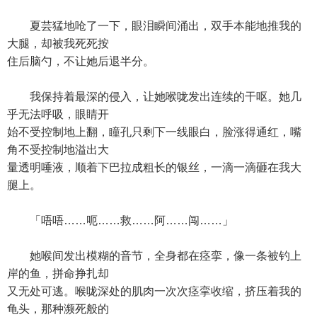
夏芸猛地呛了一下，眼泪瞬间涌出，双手本能地推我的
大腿，却被我死死按
住后脑勺，不让她后退半分。
我保持着最深的侵入，让她喉咙发出连续的干呕。她几
乎无法呼吸，眼睛开
始不受控制地上翻，瞳孔只剩下一线眼白，脸涨得通红，嘴
角不受控制地溢出大
量透明唾液，顺着下巴拉成粗长的银丝，一滴一滴砸在我大
腿上。
「唔唔……呃……救……阿……闯……」
她喉间发出模糊的音节，全身都在痉挛，像一条被钓上
岸的鱼，拼命挣扎却
又无处可逃。喉咙深处的肌肉一次次痉挛收缩，挤压着我的
龟头，那种濒死般的