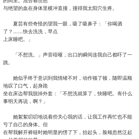
的肉里。混合着愤怒
与绝望的血在身体里横冲直撞，撞得我太阳穴生疼。
夏芸有些奇怪的望我一眼，吸了吸鼻子：「你喝酒
了？……快去洗洗，早点
上床睡吧。」
「不想洗。」声音喑哑，出口的瞬间连我自己都吓了一
跳。
她似乎终于意识到我情绪不对，动作顿了顿，随即温顺
地叹了口气，起身跪
坐在床边帮我脱掉外套：「不想洗就算了，快睡吧。有什么
事明天再说，啊？」
她絮絮叨叨地说着些关心我的话，让我工作再忙也不能
亏了自己的身体。但
在帮我解开裤链时她明显的愣了下，抬起头，脸颊忽然泛起