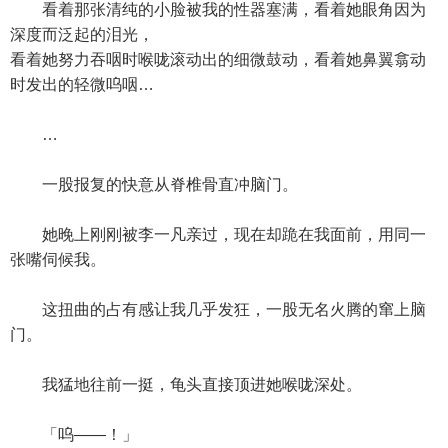
看着那张清纯的小脸被我的性器塞满，看着她眼角因为
深度而泛起的泪光，
看着她努力吞咽时喉咙滚动出的细微鼓动，看着她鼻翼翕动
时发出的轻微呜咽…
…
一股报复的快意从脊椎骨直冲脑门。
她晚上刚刚被李一凡亲过，现在却跪在我面前，用同一
张嘴伺候我。
这扭曲的占有感让我几乎发狂，一股无名火腾的窜上脑
门。
我猛地往前一挺，龟头直接顶进她喉咙深处。
「呜——！」