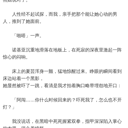
人性经不起试探，而我，亲手把那个能让她心动的男
人，推到了她面前。
「啪嗒」一声。
诺基亚沉重地滑落在地板上，在死寂的深夜里激起一阵
惊心的闷响。
床上的夏芸浑身一颤，猛地惊醒过来。睁眼的瞬间看到
床边站着一个黑影，
她显然被吓了一跳，看清是我才拍着胸口略带埋怨地开口：
「阿闯……你什么时候回来的？吓死我了，怎么也不开
灯？」
我没说话，在黑暗中死死握紧双拳，指甲深深陷入掌心