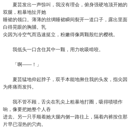
夏芸发出一声惊叫，我没有理会，俯身强硬地顶开她的
双腿，粗暴地扯开她
睡裙的领口。薄薄的丝绸睡裙瞬间裂开一道口子，露出里面
白得晃眼的胸脯。乳
尖因为冷空气而迅速挺立，粉嫩得像两颗殷红的樱桃。
我低头一口含住其中一颗，用力吮吸啃咬。
「啊——！」
夏芸猛地仰起脖子，双手本能地揪住我的头发，指尖因
为疼痛而发抖。
我不管不顾，舌尖在乳尖上粗暴地打圈，吸得啧啧作
响，像要把她整个人吞
进去。另一只手顺着她大腿内侧一路往上，隔着内裤按住那
片早已湿热的穴肉。