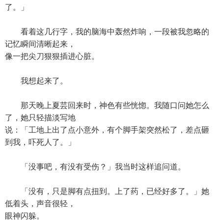
了。」
看着这几行字，我的脑海中轰然炸响，一段被我忽略的
记忆瞬间清晰起来，
像一把尖刀狠狠插进心脏。
我想起来了。
那天晚上夏芸回来时，神色有些恍惚。我随口问她怎么
了，她只轻描淡写地
说：「工地上出了点小意外，有个脚手架突然松了，差点砸
到我，吓死人了。」
「没事吧，有没有受伤？」我当时这样追问道。
「没有，只是脚有点扭到。上了药，已经好多了。」她
低着头，声音很轻，
眼神闪躲。