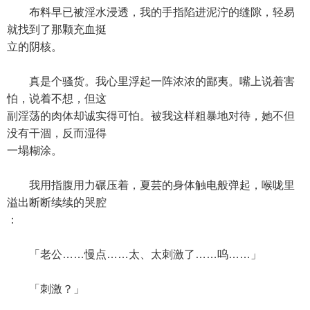
布料早已被淫水浸透，我的手指陷进泥泞的缝隙，轻易
就找到了那颗充血挺
立的阴核。
真是个骚货。我心里浮起一阵浓浓的鄙夷。嘴上说着害
怕，说着不想，但这
副淫荡的肉体却诚实得可怕。被我这样粗暴地对待，她不但
没有干涸，反而湿得
一塌糊涂。
我用指腹用力碾压着，夏芸的身体触电般弹起，喉咙里
溢出断断续续的哭腔
：
「老公……慢点……太、太刺激了……呜……」
「刺激？」