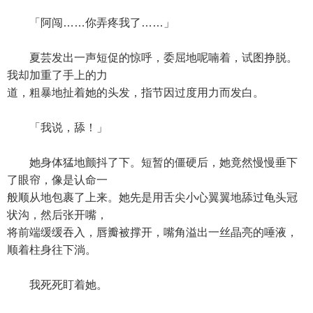
「阿闯……你弄疼我了……」
夏芸发出一声短促的惊呼，委屈地呢喃着，试图挣脱。
我却加重了手上的力
道，粗暴地扯着她的头发，指节因过度用力而发白。
「我说，舔！」
她身体猛地颤抖了下。短暂的僵硬后，她竟然慢慢垂下
了眼帘，像是认命一
般顺从地包裹了上来。她先是用舌尖小心翼翼地舔过龟头冠
状沟，然后张开嘴，
将前端缓缓吞入，唇瓣被撑开，嘴角溢出一丝晶亮的唾液，
顺着柱身往下淌。
我死死盯着她。