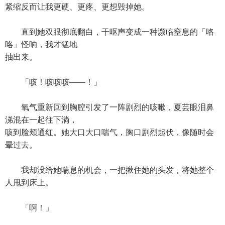
紧缩反而让我更硬、更疼、更想毁掉她。
直到她双眼彻底翻白，干呕声变成一种濒临窒息的「咯
咯」怪响，我才猛地
抽出来。
「咳！咳咳咳——！」
氧气重新回到胸腔引发了一阵剧烈的咳嗽，夏芸眼泪鼻
涕混在一起往下淌，
咳到脸颊通红。她大口大口喘气，胸口剧烈起伏，像随时会
晕过去。
我却没给她喘息的机会，一把揪住她的头发，将她整个
人甩到床上。
「啊！」