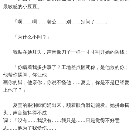
最敏感的小豆豆。
「啊……啊……老公……别……别问了……」
「为什么不问？」
我贴在她耳边，声音像刀子一样一寸寸割开她的防线：
「你瞒着我多少事了？工地差点砸死你，是他救的你；
他帮你揉脚，你让他
画你的脚；他亲你，你说不怪他……夏芸，你是不是已经爱
上他了？」
夏芸的眼泪瞬间涌出来，顺着眼角滑进鬓发。她拼命摇
头，声音颤抖得不成
调：「没有……我没有……我只是……只是觉得不好意
思……他为了我受伤……