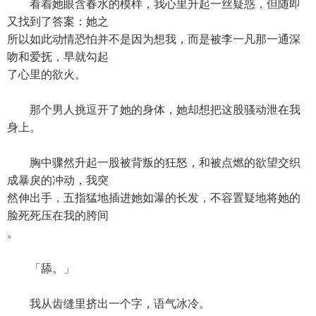
看着她眼含春水的模样，我心里升起一丝疑惑，但随即
又找到了答案：她之
所以如此动情恐怕并不是因为想我，而是被李一凡那一通深
吻和爱抚，早就勾起
了心里的欲火。
那个男人挑逗开了她的身体，她却想把这股骚动泄在我
身上。
胸中骤然升起一股被背叛的狂怒，和被点燃的欲望交织
成暴戾的冲动，我突
然伸出手，五指猛地插进她如瀑的长发，不容置疑地将她的
脸死死压在我的胯间
。
「舔。」
我从齿缝里挤出一个字，语气冰冷。