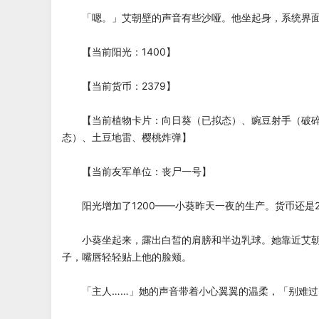
「嗯。」艾朝壁的声音有些沙哑。他坐起身，系统界面
【当前阳光：1400】
【当前货币：2379】
【当前植物卡片：向日葵（已拟态）、豌豆射手（破碎
态）、土豆地雷、樱桃炸弹】
【当前友军单位：丧尸一号】
阳光增加了1200——小葵昨天一夜的生产。货币还是2
小葵坐起来，露出白皙的肩膀和半边乳球。她靠近艾朝
子，嘴唇轻轻贴上他的脸颊。
「主人……」她的声音带着小心翼翼的温柔，「别难过