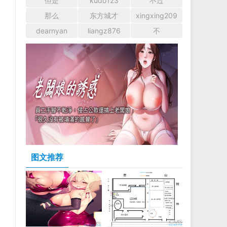
但是
kudo123
不过
那么
东方城才
xingxing209
dearnyan
liangz876
不
图文推荐