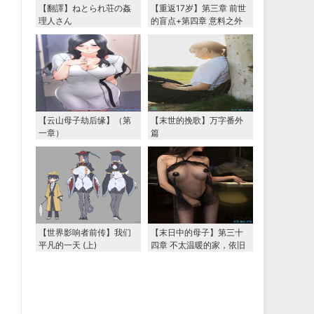
【翻譯】ねとられ荘の姦
【重返17岁】第三章 前世
理人さん
的盲点+第四章 意料之外
的相认+番外篇（本文为女
主第一视角，两万字更
新）
【云山母子劫后缘】（第
【末世的挽歌】万字番外
一章）
篇
【世界影响者前传】我们
【末日中的母子】第三十
平凡的一天 (上)
四章 不太温暖的家，依旧
温暖的妈妈（下） 两万字
大更新