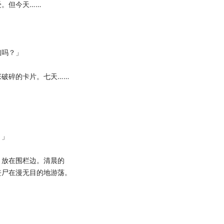
。但今天……
」
吗？」
破碎的卡片。七天……
。」
放在围栏边。清晨的
丧尸在漫无目的地游荡。