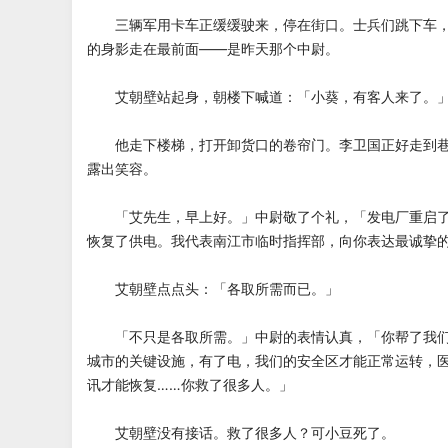
三辆军用卡车正缓缓驶来，停在街口。士兵们跳下车，
的身影走在最前面——是昨天那个中尉。
艾朝壁站起身，朝楼下喊道：「小葵，有客人来了。
他走下楼梯，打开卸货口的卷帘门。李卫国正好走到巷
露出笑容。
「艾先生，早上好。」中尉敬了个礼，「发电厂重启了
恢复了供电。我代表南江市临时指挥部，向你表达最诚挚
艾朝壁点点头：「各取所需而已。」
「不只是各取所需。」中尉的表情认真，「你帮了我们
城市的关键设施，有了电，我们的安全区才能正常运转，
讯才能恢复……你救了很多人。」
艾朝壁没有接话。救了很多人？可小豆死了。