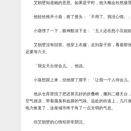
艾朝壁知道她的意思。如果是平时，他大概会欣然接受
他轻轻推开小葵，摇了摇头：「不用了。我没心情。
小葵愣了一下，眼神黯淡下去：「主人还在想小豆姐姐
艾朝壁没有回答。他穿上衣服，走到架子前，看着那张
还要等六天。
「我去天台坐会儿。」他说。
小葵想跟上来，但他摆了摆手：「让我一个人待会儿
他从仓库里找了把还算完好的折叠椅，搬到二楼天台，
空气很凉，带着腐臭和血腥的气味。远处的街道上，几只
电力恢复了，这座城市终于有了一点文明的气息。
但艾朝壁的心情却异常阴沉。