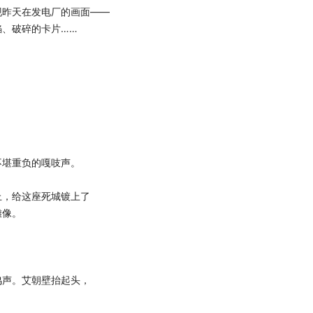
昨天在发电厂的画面——
、破碎的卡片……
堪重负的嘎吱声。
，给这座死城镀上了
雕像。
声。艾朝壁抬起头，