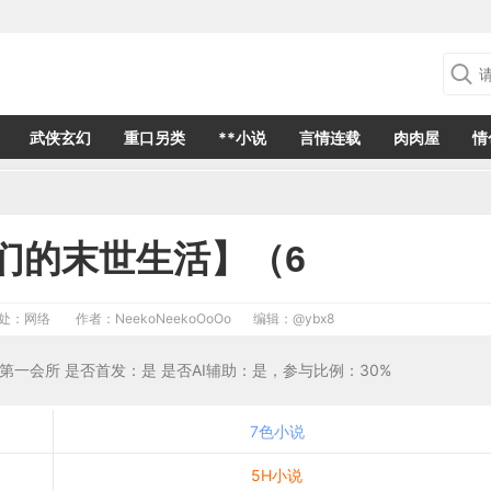
武侠玄幻
重口另类
**小说
言情连载
肉肉屋
情
们的末世生活】（6
处：网络
作者：NeekoNeekoOoOo
编辑：
@ybx8
首发于第一会所 是否首发：是 是否AI辅助：是，参与比例：30%
7色小说
5H小说