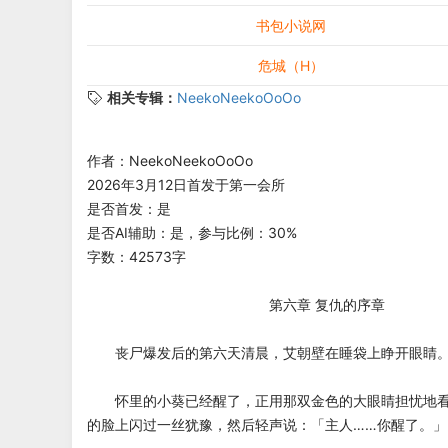
书包小说网
危城（H）
相关专辑：
NeekoNeekoOoOo
作者：NeekoNeekoOoOo
2026年3月12日首发于第一会所
是否首发：是
是否AI辅助：是，参与比例：30%
字数：42573字
第六章 复仇的序章
丧尸爆发后的第六天清晨，艾朝壁在睡袋上睁开眼睛
怀里的小葵已经醒了，正用那双金色的大眼睛担忧地看
的脸上闪过一丝犹豫，然后轻声说：「主人……你醒了。」