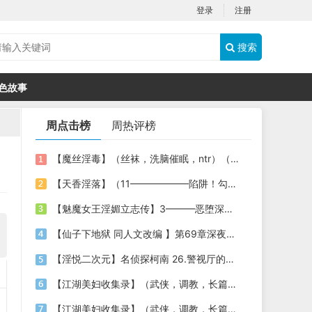
登录
注册
搜索
色故事
周点击榜
周热评榜
【魔丝淫毒】（丝袜，洗脑催眠，ntr）（24）（我不想）
【天香淫落】（11——————陷阱！勾结的警局调教（下））
【魅魔女王淫媚立志传】3———恶堕深渊的开端
【仙子下地狱 同人文改编 】第69章深夜窥淫戏 交心与交性(二)(纯爱+各种情趣玩法)
【淫悦二次元】名侦探柯南 26.警视厅的隐藏淫娃
【江湖美妇收集录】（武侠，调教，长篇）（6）（师娘篇）
【江湖美妇收集录】（武侠，调教，长篇）（13）（下山历练篇）