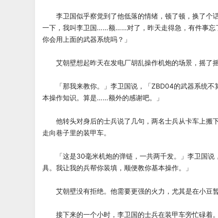
李卫国似乎察觉到了他低落的情绪，顿了顿，换了个话
一下，我叫李卫国……额……对了，昨天走得急，有件事忘
你会用上面的武器系统吗？」
艾朝壁想起昨天在发电厂胡乱操作机炮的场景，摇了摇
「那我来教你。」李卫国说，「ZBD04的武器系统不
本操作知识。算是……额外的感谢吧。」
他转头对身后的士兵说了几句，两名士兵从卡车上搬下
走向巷子里的装甲车。
「这是30毫米机炮的弹链，一共两千发。」李卫国说
具。我让我的兵帮你装填，顺便教你基本操作。」
艾朝壁没有拒绝。他需要更强的火力，尤其是在小豆暂
接下来的一个小时，李卫国的士兵在装甲车旁忙碌着。