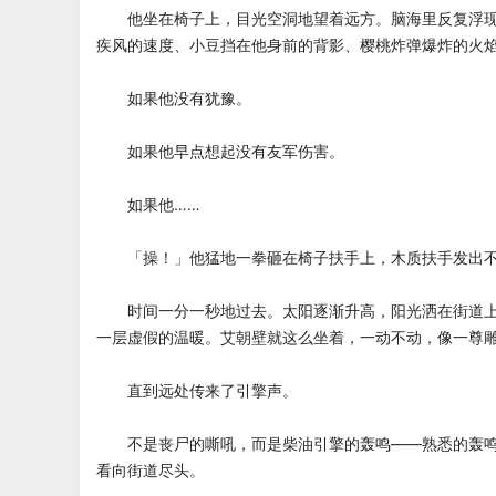
他坐在椅子上，目光空洞地望着远方。脑海里反复浮现
疾风的速度、小豆挡在他身前的背影、樱桃炸弹爆炸的火焰
如果他没有犹豫。
如果他早点想起没有友军伤害。
如果他……
「操！」他猛地一拳砸在椅子扶手上，木质扶手发出不
时间一分一秒地过去。太阳逐渐升高，阳光洒在街道上
一层虚假的温暖。艾朝壁就这么坐着，一动不动，像一尊
直到远处传来了引擎声。
不是丧尸的嘶吼，而是柴油引擎的轰鸣——熟悉的轰鸣
看向街道尽头。