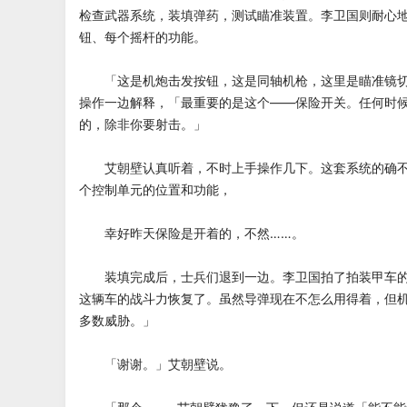
检查武器系统，装填弹药，测试瞄准装置。李卫国则耐心
钮、每个摇杆的功能。
「这是机炮击发按钮，这是同轴机枪，这里是瞄准镜切
操作一边解释，「最重要的是这个——保险开关。任何时
的，除非你要射击。」
艾朝壁认真听着，不时上手操作几下。这套系统的确不
个控制单元的位置和功能，
幸好昨天保险是开着的，不然……。
装填完成后，士兵们退到一边。李卫国拍了拍装甲车的
这辆车的战斗力恢复了。虽然导弹现在不怎么用得着，但
多数威胁。」
「谢谢。」艾朝壁说。