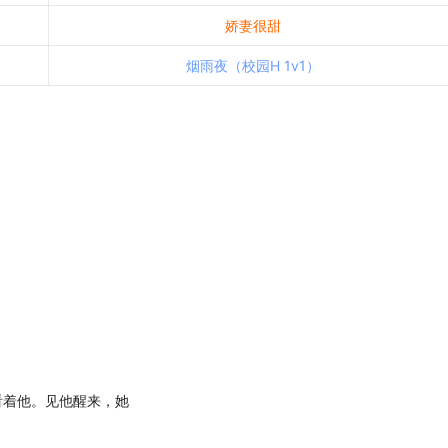
娇妻很甜
烟雨夜（校园H 1v1）
。
着他。见他醒来，她