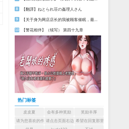
【翻譯】ねとられ荘の姦理人さん
【关于身为网店店长的我被顾客催眠，最终堕落为丝袜发情母狗这件事】（18～20）
【警花相伴】（续写） 第四十九章
热门标签
皮皮夏
会有多种奖励
奖励丰厚
请为您喜欢的作者加油吧！ 认真回复交流
请点击页面右边的小手图标支持楼主。
希望在回复那里留下您的心