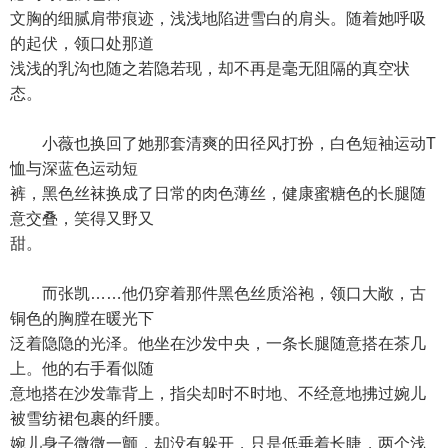
文胸的细腻肩带痕迹，浅浅地陷进雪白的肩头。随着她呼吸
的起伏，领口处那道
浅浅的乳沟也随之若隐若现，却不再是毫无阻隔的真空状
态。
小薇也换回了她那套清爽的田径风打扮，白色短袖运动T
恤与深蓝色运动短
裤，黑色丝袜换成了日常的肉色薄丝，健康蜜糖色的长腿随
意交叠，笑得又野又
甜。
而张凯……他仍穿着那件黑色丝质浴袍，领口大敞，古
铜色的胸膛在暖光下
泛着隐隐的光泽。他坐在沙发中央，一条长腿随意搭在茶几
上。他的右手看似随
意地搭在沙发靠背上，指尖却时不时地、不经意地拂过婉儿
被雪纺裙包裹的纤腰。
婉儿身子微微一颤，却没有躲开，只是低垂着长睫，两个浅