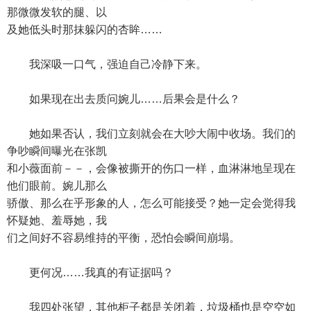
那微微发软的腿、以
及她低头时那抹躲闪的杏眸……
我深吸一口气，强迫自己冷静下来。
如果现在出去质问婉儿……后果会是什么？
她如果否认，我们立刻就会在大吵大闹中收场。我们的
争吵瞬间曝光在张凯
和小薇面前－－，会像被撕开的伤口一样，血淋淋地呈现在
他们眼前。婉儿那么
骄傲、那么在乎形象的人，怎么可能接受？她一定会觉得我
怀疑她、羞辱她，我
们之间好不容易维持的平衡，恐怕会瞬间崩塌。
更何况……我真的有证据吗？
我四处张望，其他柜子都是关闭着，垃圾桶也是空空如