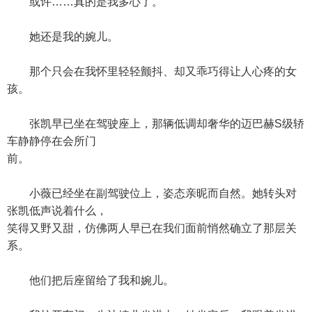
或许……真的是我多心了。
她还是我的婉儿。
那个只会在我怀里轻轻颤抖、却又乖巧得让人心疼的女
孩。
张凯早已坐在驾驶座上，那辆低调却奢华的迈巴赫S级轿
车静静停在会所门
前。
小薇已经坐在副驾驶位上，姿态亲昵而自然。她转头对
张凯低声说着什么，
笑得又野又甜，仿佛两人早已在我们面前悄然确立了那层关
系。
他们把后座留给了我和婉儿。