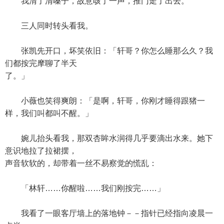
我清了清嗓子，故意咳了一声，推门走了出去。
三人同时转头看我。
张凯先开口，坏笑依旧：「轩哥？你怎么睡那么久？我
们都按完摩聊了半天
了。」
小薇也笑得爽朗：「是啊，轩哥，你刚才睡得跟猪一
样，我们叫都叫不醒。」
婉儿抬头看我，那双杏眸水润得几乎要滴出水来。她下
意识地拉了拉裙摆，
声音软软的，却带着一丝不易察觉的慌乱：
「林轩……你醒啦……我们刚按完……」
我看了一眼客厅墙上的落地钟－－指针已经指向凌晨一