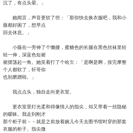
沉了，有点头晕。」
她闻言，声音更软了些：「那你快去换衣服吧，我和小
薇都好困了，想早点
回去休息。」
小薇在一旁伸了个懒腰，蜜糖色的长腿在黑色丝袜里轻
轻一伸，深蓝色短裙
裙摆荡起一角。她笑着打了个哈欠：「是啊是啊，按完摩整
个人都软了，轩哥你
也别磨蹭啦。」
我点点头，独自走向更衣室。
更衣室里灯光柔和得像情人的指尖，却又带着一丝隐秘
的暧昧。我走到刚才
那个柜子前－－就是之前放着婉儿今天去图书馆时穿的那套
衣服的柜子。指尖微