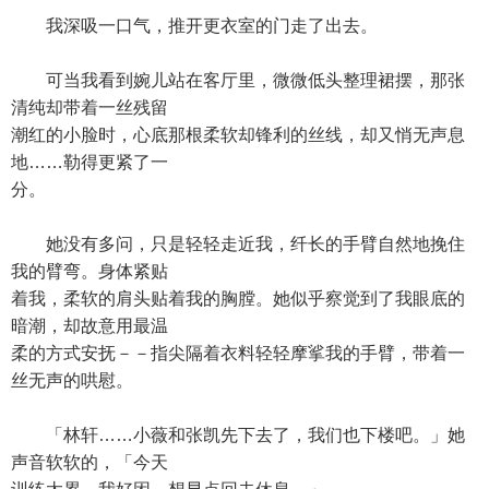
我深吸一口气，推开更衣室的门走了出去。
可当我看到婉儿站在客厅里，微微低头整理裙摆，那张
清纯却带着一丝残留
潮红的小脸时，心底那根柔软却锋利的丝线，却又悄无声息
地……勒得更紧了一
分。
她没有多问，只是轻轻走近我，纤长的手臂自然地挽住
我的臂弯。身体紧贴
着我，柔软的肩头贴着我的胸膛。她似乎察觉到了我眼底的
暗潮，却故意用最温
柔的方式安抚－－指尖隔着衣料轻轻摩挲我的手臂，带着一
丝无声的哄慰。
「林轩……小薇和张凯先下去了，我们也下楼吧。」她
声音软软的，「今天