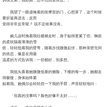
训练太累，我好困，想早点回去休息。」
我望了一眼虚掩着的按摩室的门，心想算了，这个时候
要折返再进去，反而
觉得非常反常呢？ 说不定啥事没有。
婉儿这时挽着我往楼梯走时，身子贴得更紧了些。胸前
的柔软隔着薄薄的雪
纺，轻轻抵着我的臂弯，随着步伐微微起伏，那种亲密无间
的依恋，像是在用最
温柔的方式告诉我：一切都好，别多想。
我低头看着她微微低垂的侧脸，下楼的每一步，她都走
得极慢，身体始终紧
贴着我。她偶尔会轻轻捏一下我的手臂，声音软软地问：
「你真的没事吗？脸色好像不太好……」