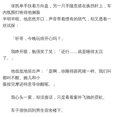
张凯单手扶着方向盘，另一只手随意搭在换挡杆上，车
内氛围灯映得他侧脸
半明半暗。他忽然开口，声音带着惯有的痞气，却又透着一
丝试探：
「轩哥，今晚玩得开心吗？」
我睁开眼，勉强笑了笑：「还行……就是睡得太沉
了。」
他低低地笑出声：「是啊，你睡得跟死猪一样。我们叫
都叫不醒。婉儿和小
薇按完摩还特意等你醒呢。」
我心头一紧，却没接话，只是看着窗外飞驰的霓虹。
车子很快回到男生宿舍楼下。