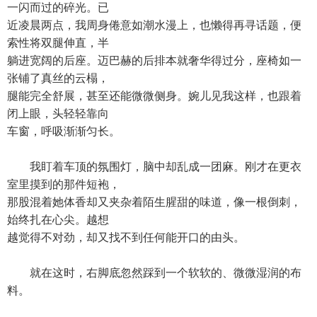
一闪而过的碎光。已
近凌晨两点，我周身倦意如潮水漫上，也懒得再寻话题，便
索性将双腿伸直，半
躺进宽阔的后座。迈巴赫的后排本就奢华得过分，座椅如一
张铺了真丝的云榻，
腿能完全舒展，甚至还能微微侧身。婉儿见我这样，也跟着
闭上眼，头轻轻靠向
车窗，呼吸渐渐匀长。
我盯着车顶的氛围灯，脑中却乱成一团麻。刚才在更衣
室里摸到的那件短袍，
那股混着她体香却又夹杂着陌生腥甜的味道，像一根倒刺，
始终扎在心尖。越想
越觉得不对劲，却又找不到任何能开口的由头。
就在这时，右脚底忽然踩到一个软软的、微微湿润的布
料。