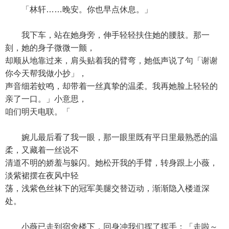
「林轩……晚安。你也早点休息。」
我下车，站在她身旁，伸手轻轻扶住她的腰肢。那一
刻，她的身子微微一颤，
却顺从地靠过来，肩头贴着我的臂弯，她低声说了句「谢谢
你今天帮我做小抄」，
声音细若蚊鸣，却带着一丝真挚的温柔。我再她脸上轻轻的
亲了一口。」小意思，
咱们明天电联。「
婉儿最后看了我一眼，那一眼里既有平日里最熟悉的温
柔，又藏着一丝说不
清道不明的娇羞与躲闪。她松开我的手臂，转身跟上小薇，
淡紫裙摆在夜风中轻
荡，浅紫色丝袜下的冠军美腿交替迈动，渐渐隐入楼道深
处。
小薇已走到宿舍楼下，回身冲我们挥了挥手：「走啦～