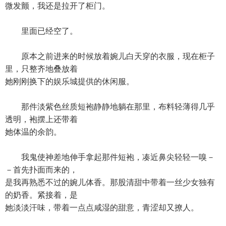
微发颤，我还是拉开了柜门。
里面已经空了。
原本之前进来的时候放着婉儿白天穿的衣服，现在柜子
里，只整齐地叠放着
她刚刚换下的娱乐城提供的休闲服。
那件淡紫色丝质短袍静静地躺在那里，布料轻薄得几乎
透明，袍摆上还带着
她体温的余韵。
我鬼使神差地伸手拿起那件短袍，凑近鼻尖轻轻一嗅－
－首先扑面而来的，
是我再熟悉不过的婉儿体香。那股清甜中带着一丝少女独有
的奶香。紧接着，是
她淡淡汗味，带着一点点咸湿的甜意，青涩却又撩人。