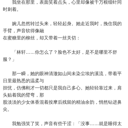
我坐在那里，表面笑着点头，心里却像被千万根细针同
时刺着。
婉儿忽然转过头来，轻轻起身。她走近我时，挽住我的
手臂，声音软得像融
在蜜糖里的柳丝，却又带着一丝关切：
「林轩……你怎么了？脸色不太好，是不是哪里不舒
服？」
那一瞬，她的眼神清澈如山间未染尘埃的溪流，带着平
日里最熟悉的温柔与
担忧，仿佛刚才一切都只是我自己多心。她轻轻靠过来，肩
头贴着我的臂弯，那
股淡淡的少女体香混着按摩后残留的精油余韵，悄然钻进鼻
尖。
我勉强笑了笑，声音有些干涩：「没事……就是睡得太