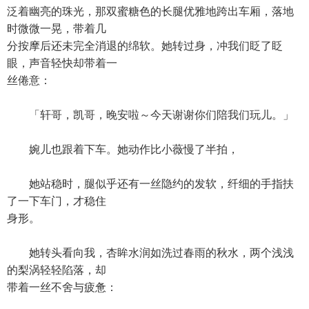
泛着幽亮的珠光，那双蜜糖色的长腿优雅地跨出车厢，落地
时微微一晃，带着几
分按摩后还未完全消退的绵软。她转过身，冲我们眨了眨
眼，声音轻快却带着一
丝倦意：
「轩哥，凯哥，晚安啦～今天谢谢你们陪我们玩儿。」
婉儿也跟着下车。她动作比小薇慢了半拍，
她站稳时，腿似乎还有一丝隐约的发软，纤细的手指扶
了一下车门，才稳住
身形。
她转头看向我，杏眸水润如洗过春雨的秋水，两个浅浅
的梨涡轻轻陷落，却
带着一丝不舍与疲惫：