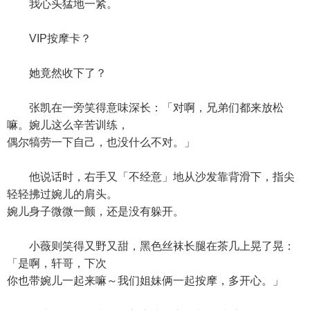
我心头猛地一紧。
VIP按摩卡？
她竟然收下了？
张凯在一旁笑得意味深长：「对啊，兄弟们都来放松
嘛。婉儿这么辛苦训练，
偶尔犒劳一下自己，也没什么不对。」
他说话时，右手又「不经意」地从沙发靠背滑下，指尖
轻轻拂过婉儿的肩头。
婉儿身子微微一颤，还是没有躲开。
小薇则笑得又野又甜，黑色丝袜长腿在茶几上晃了晃：
「是啊，轩哥，下次
你也带婉儿一起来嘛～我们姐妹俩一起按摩，多开心。」