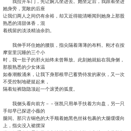
我拉开车门，先让婉儿坐进去。她坐定后，我跟着坐进
她身旁，宽敞的后座
让我们两人之间仍有余裕，却又近得能清晰闻到她身上那股
熟悉的清甜体香，混
着残留的淡淡精油余韵。
我伸手环住她的腰肢，指尖隔着薄薄的布料。刚才在按
摩室里沉睡的三个小
时，我一肚子的邪火始终未曾释放。此刻她就贴在我身侧，
那股熟悉的少女体温
如春潮般涌来，让我下身那根早已蓄势待发的家伙，又一次
不受控制地硬挺起来，
隔着短裤隐隐顶起一个滚烫的弧度。
我侧头看向前方－－张凯只用单手扶着方向盘，另一只
手却早已探进小薇的
腿间。那只古铜色的大手顺着她黑色丝袜包裹的大腿缓缓向
上，指尖没入裙摆深