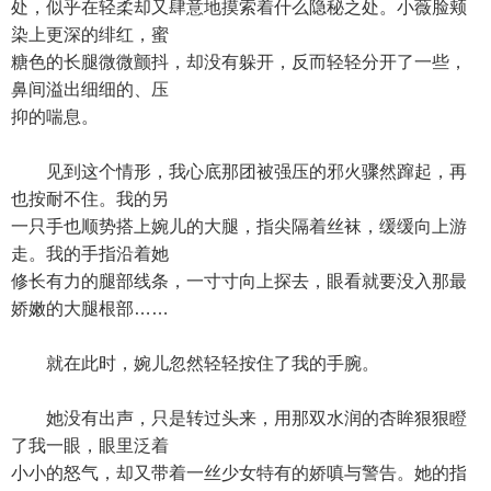
处，似乎在轻柔却又肆意地摸索着什么隐秘之处。小薇脸颊
染上更深的绯红，蜜
糖色的长腿微微颤抖，却没有躲开，反而轻轻分开了一些，
鼻间溢出细细的、压
抑的喘息。
见到这个情形，我心底那团被强压的邪火骤然蹿起，再
也按耐不住。我的另
一只手也顺势搭上婉儿的大腿，指尖隔着丝袜，缓缓向上游
走。我的手指沿着她
修长有力的腿部线条，一寸寸向上探去，眼看就要没入那最
娇嫩的大腿根部……
就在此时，婉儿忽然轻轻按住了我的手腕。
她没有出声，只是转过头来，用那双水润的杏眸狠狠瞪
了我一眼，眼里泛着
小小的怒气，却又带着一丝少女特有的娇嗔与警告。她的指