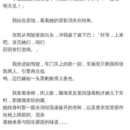
明天见！」
我站在原地，看着她的背影消失在转角。
张凯从驾驶座探出头，冲我扬了扬下巴：「轩哥，上来
吧。送完她们，咱们
回宿舍打游戏。」
我坐进副驾驶，车门关上的那一刻，车厢里只剩我和张
凯两人。引擎再次低
鸣，迈巴赫如一头黑豹般滑入夜色。
我靠着座椅，闭上眼，脑海里反复回荡着刚才婉儿下车
时，那微微发软的腿、
她转身时那一眼水润却迅速躲开的杏眸，以及更衣室里那件
短袍上残留的、混杂
着她体香与陌生腥甜的味道……