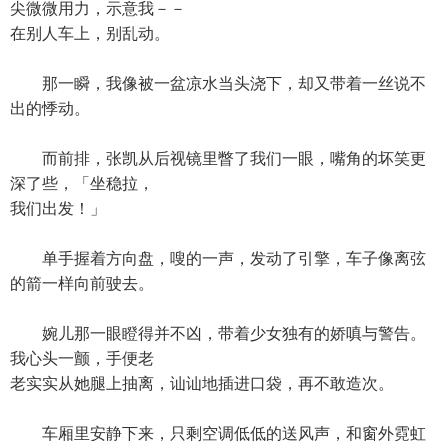
尖微微用力，示意我－－
在别人车上，别乱动。
那一瞬，我像被一盆凉水当头浇下，却又带着一丝说不
出的悸动。
而前排，张凯从后视镜里瞥了我们一眼，嘴角的坏笑更
深了些，「坐稳拉，
我们出发！」
单手握着方向盘，嗖的一声，发动了引擎，车子像离弦
的箭一样向前驶去。
婉儿那一眼瞪得并不凶，带着少女独有的娇嗔与警告。
我心头一颤，手便老
老实实从她腿上抽离，讪讪地插进口袋，再不敢造次。
车厢里安静下来，只剩空调低低的送风声，和窗外霓虹