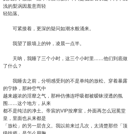
浅的梨涡因羞意而轻
轻陷落。
可紧接着，更深的疑问如潮水般涌来。
我望了眼墙上的钟，凌晨一点半。
天呐，我睡了三个小时，这三个小时里……他们到底做
了什么？
我睡去之前，分明感受到的不是单纯的放松。穿着暴露
的宁静，那种空气中
越来越浓的淫靡之气，那种仿佛连呼吸都被暧昧浸透的氛
围……这个地方，从来
都不是纯洁的净土。帝宸的VIP按摩室，外面再怎么冠冕堂
皇，里面也从来都是
「放松」的另一层含义。我以前来过几次，太清楚那些「顶
级技师」是怎么用胸、