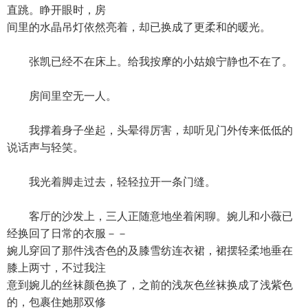
直跳。睁开眼时，房
间里的水晶吊灯依然亮着，却已换成了更柔和的暖光。
张凯已经不在床上。给我按摩的小姑娘宁静也不在了。
房间里空无一人。
我撑着身子坐起，头晕得厉害，却听见门外传来低低的
说话声与轻笑。
我光着脚走过去，轻轻拉开一条门缝。
客厅的沙发上，三人正随意地坐着闲聊。婉儿和小薇已
经换回了日常的衣服－－
婉儿穿回了那件浅杏色的及膝雪纺连衣裙，裙摆轻柔地垂在
膝上两寸，不过我注
意到婉儿的丝袜颜色换了，之前的浅灰色丝袜换成了浅紫色
的，包裹住她那双修