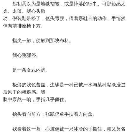
起初我以为是地毯褶皱，或是掉落的纸巾。可那触感太
柔、太薄。我心头微
动，假装鞋带松了，低头弯腰，借着系鞋带的动作，手悄然
伸向前排座椅下方。
指尖一触，便触到那块布料。
我心跳骤停。
是一条女式内裤。
极薄的浅色蕾丝，边缘是一种已被汗水与某种黏液浸过
后风干的粗糙感。我
脑中轰然一响，手指几乎僵住。
抬头看向前方，张凯仍单手扶着方向盘。
我看着这一幕，心脏像被一只冰冷的手攥住，却又莫名