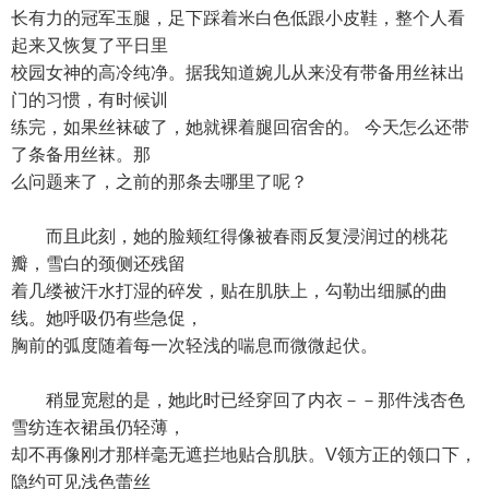
长有力的冠军玉腿，足下踩着米白色低跟小皮鞋，整个人看
起来又恢复了平日里
校园女神的高冷纯净。据我知道婉儿从来没有带备用丝袜出
门的习惯，有时候训
练完，如果丝袜破了，她就裸着腿回宿舍的。 今天怎么还带
了条备用丝袜。那
么问题来了，之前的那条去哪里了呢？
而且此刻，她的脸颊红得像被春雨反复浸润过的桃花
瓣，雪白的颈侧还残留
着几缕被汗水打湿的碎发，贴在肌肤上，勾勒出细腻的曲
线。她呼吸仍有些急促，
胸前的弧度随着每一次轻浅的喘息而微微起伏。
稍显宽慰的是，她此时已经穿回了内衣－－那件浅杏色
雪纺连衣裙虽仍轻薄，
却不再像刚才那样毫无遮拦地贴合肌肤。V领方正的领口下，
隐约可见浅色蕾丝