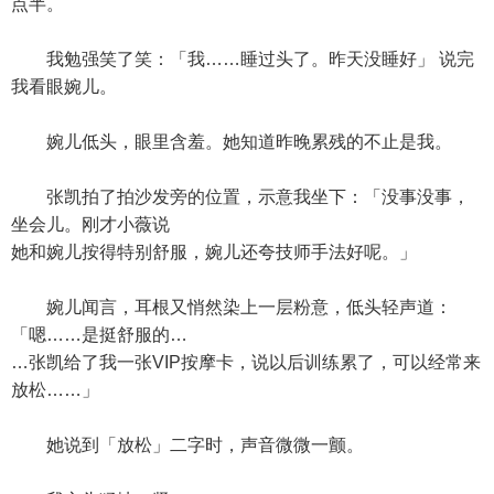
点半。
我勉强笑了笑：「我……睡过头了。昨天没睡好」 说完
我看眼婉儿。
婉儿低头，眼里含羞。她知道昨晚累残的不止是我。
张凯拍了拍沙发旁的位置，示意我坐下：「没事没事，
坐会儿。刚才小薇说
她和婉儿按得特别舒服，婉儿还夸技师手法好呢。」
婉儿闻言，耳根又悄然染上一层粉意，低头轻声道：
「嗯……是挺舒服的…
…张凯给了我一张VIP按摩卡，说以后训练累了，可以经常来
放松……」
她说到「放松」二字时，声音微微一颤。